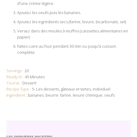
d'une crème légère.
Ajoutez les oeufs puis les bananes.
Ajoutez les ingrédients secs (farine, levure, bicarbonate, sel)
Versez dans des moules à muffins (caissettes alimentaires en
papier)
Faites cuire au four pendant 30 min ou jusqu'à cuisson
complète.
Servings :
20
Ready in :
45 Minutes
Course :
Dessert
Recipe Type :
5- Les desserts
gâteaux et tartes
individuel
Ingredient :
bananes
,
beurre
,
farine
,
levure chimique
,
oeufs
LES DERNIÈRES RECETTES