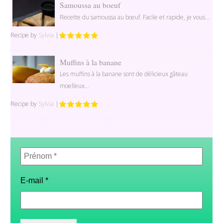
Samoussa au boeuf
Recette du samoussa au bœuf. Facile et rapide, je vous...
Recipe by
Sylvia
|
Muffins à la banane
Les muffins à la banane sont de délicieux gâteau
moelleux...
Recipe by
Sylvia
|
Prénom
*
E-mail
*