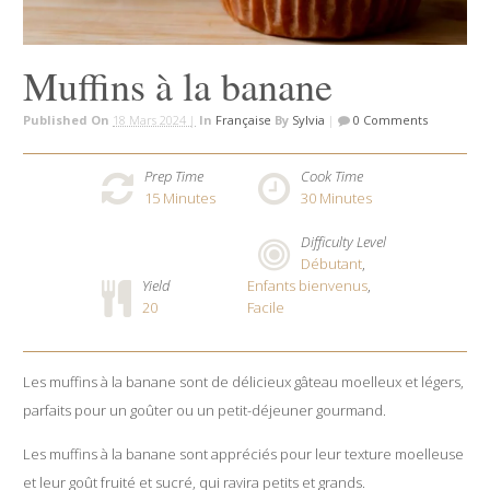
Muffins à la banane
Published On
18 Mars 2024 |
In
Française
By
Sylvia
|
0 Comments
Prep Time
Cook Time
15
Minutes
30
Minutes
Difficulty Level
Débutant
,
Yield
Enfants bienvenus
,
20
Facile
Les muffins à la banane sont de délicieux gâteau moelleux et légers,
parfaits pour un goûter ou un petit-déjeuner gourmand.
Les muffins à la banane sont appréciés pour leur texture moelleuse
et leur goût fruité et sucré, qui ravira petits et grands.