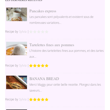
Pancakes express
Les pancakes sont polyvalents et existent sous de
nombreuses variations...
Recipe by
Sylvia
|
Tartelettes fines aux pommes
L’histoire des tartelettes fines aux pommes, et des tartes
aux...
Recipe by
Sylvia
|
BANANA BREAD
Merci Maggy pour cette belle recette. Plongez dans les
saveurs...
Recipe by
Sylvia
|