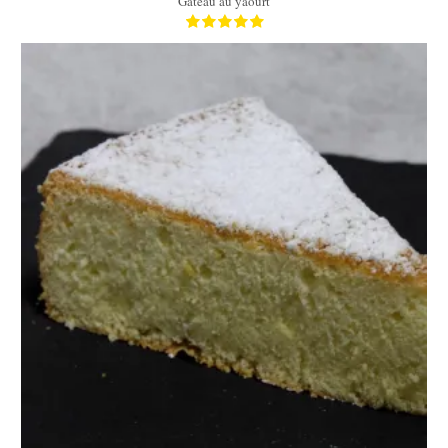
Gâteau au yaourt
8
8
30 Min