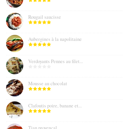
Rougail saucisse
Aubergines à la napolitaine
Verdoyants Pennes au filet...
Mousse au chocolat
Clafoutis poire, banane et...
Tian provençal