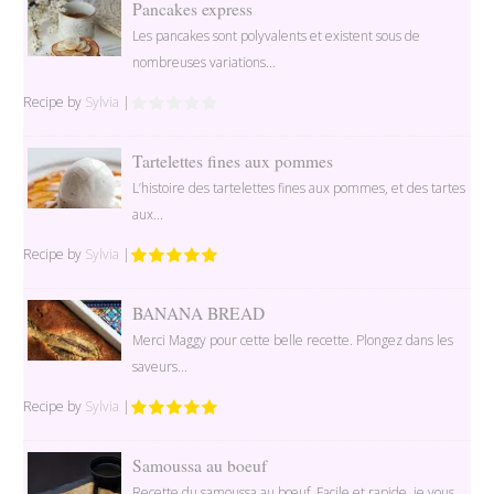
Pancakes express
Les pancakes sont polyvalents et existent sous de
nombreuses variations...
Recipe by
Sylvia
|
Tartelettes fines aux pommes
L’histoire des tartelettes fines aux pommes, et des tartes
aux...
Recipe by
Sylvia
|
BANANA BREAD
Merci Maggy pour cette belle recette. Plongez dans les
saveurs...
Recipe by
Sylvia
|
Samoussa au boeuf
Recette du samoussa au bœuf. Facile et rapide, je vous...