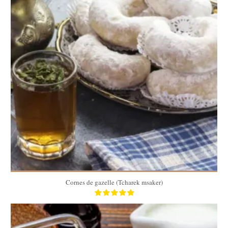
30
30
20 Min
Cornes de gazelle (Tcharek msaker)