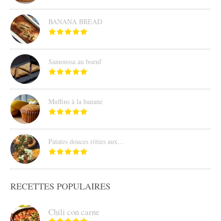
BANANA BREAD
Samoussa au boeuf
Muffins à la banane
Patates douces rôties aux...
RECETTES POPULAIRES
Chili con carne