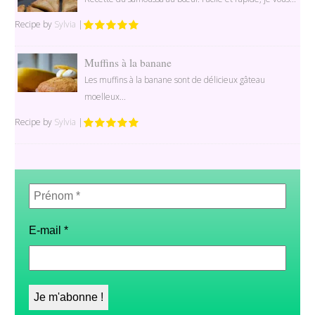
Recipe by
Sylvia
|
Muffins à la banane
Les muffins à la banane sont de délicieux gâteau
moelleux...
Recipe by
Sylvia
|
Prénom
*
E-mail
*