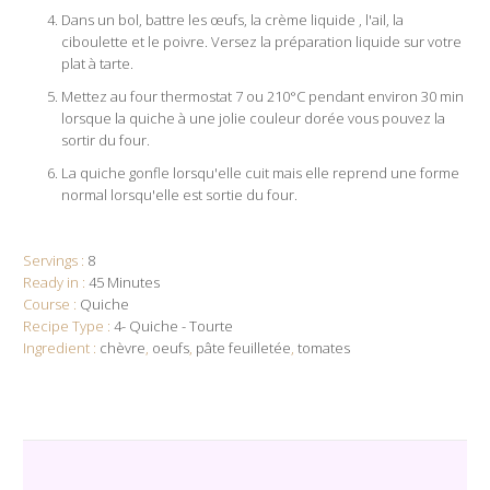
Dans un bol, battre les œufs, la crème liquide , l'ail, la
ciboulette et le poivre. Versez la préparation liquide sur votre
plat à tarte.
Mettez au four thermostat 7 ou 210°C pendant environ 30 min
lorsque la quiche à une jolie couleur dorée vous pouvez la
sortir du four.
La quiche gonfle lorsqu'elle cuit mais elle reprend une forme
normal lorsqu'elle est sortie du four.
Servings :
8
Ready in :
45 Minutes
Course :
Quiche
Recipe Type :
4- Quiche - Tourte
Ingredient :
chèvre
,
oeufs
,
pâte feuilletée
,
tomates