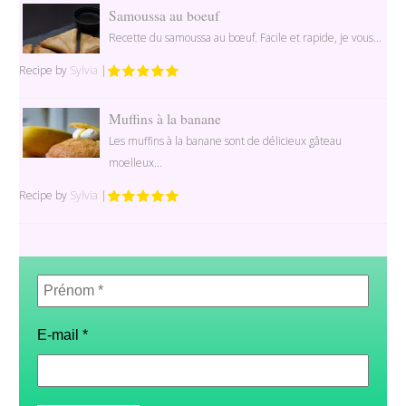
Samoussa au boeuf
Recette du samoussa au bœuf. Facile et rapide, je vous...
Recipe by
Sylvia
|
Muffins à la banane
Les muffins à la banane sont de délicieux gâteau
moelleux...
Recipe by
Sylvia
|
Prénom
*
E-mail
*