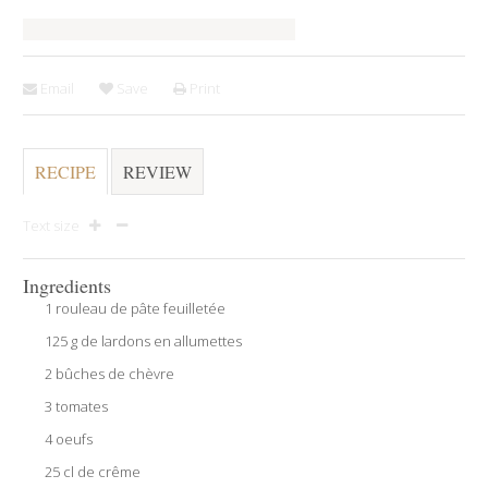
Email
Save
Print
RECIPE
REVIEW
Text size
Ingredients
1 rouleau de pâte feuilletée
125 g de lardons en allumettes
2 bûches de chèvre
3 tomates
4 oeufs
25 cl de crême