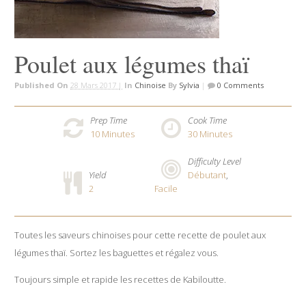
Poulet aux légumes thaï
Published On
28 Mars 2017 |
In
Chinoise
By
Sylvia
|
0 Comments
Prep Time
Cook Time
10
Minutes
30
Minutes
Difficulty Level
Yield
Débutant
,
2
Facile
Toutes les saveurs chinoises pour cette recette de poulet aux
légumes thaï. Sortez les baguettes et régalez vous.
Toujours simple et rapide les recettes de Kabiloutte.