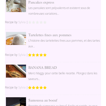
Pancakes express
Les pancakes sont polyvalents et existent sous de
nombreuses variations...
Recipe by
Sylvia
|
Tartelettes fines aux pommes
L’histoire des tartelettes fines aux pommes, et des tartes
aux...
Recipe by
Sylvia
|
BANANA BREAD
Merci Maggy pour cette belle recette. Plongez dans les
saveurs...
Recipe by
Sylvia
|
Samoussa au boeuf
Recette du samoussa au bœuf. Facile et rapide, je vous...