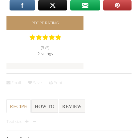
RECIPE RATING
(5 /
5
)
2
ratings
Email
Save
Print
RECIPE
HOW TO
REVIEW
Text size