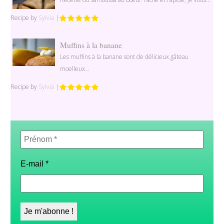
Recipe by
Sylvia
|
Muffins à la banane
Les muffins à la banane sont de délicieux gâteau
moelleux...
Recipe by
Sylvia
|
Prénom
*
E-mail
*