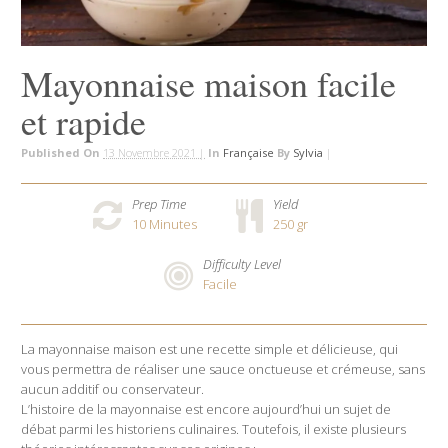
Mayonnaise maison facile
et rapide
Published On
13 Novembre 2021 |
In
Française
By
Sylvia
|
Prep Time
Yield
10
Minutes
250 gr
Difficulty Level
Facile
La mayonnaise maison est une recette simple et délicieuse, qui
vous permettra de réaliser une sauce onctueuse et crémeuse, sans
aucun additif ou conservateur.
L’histoire de la mayonnaise est encore aujourd’hui un sujet de
débat parmi les historiens culinaires. Toutefois, il existe plusieurs