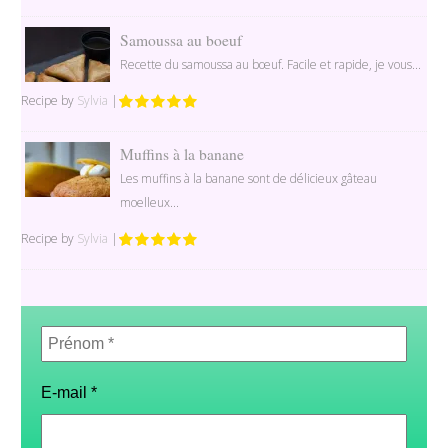
Samoussa au boeuf
Recette du samoussa au bœuf. Facile et rapide, je vous...
Recipe by
Sylvia
|
Muffins à la banane
Les muffins à la banane sont de délicieux gâteau
moelleux...
Recipe by
Sylvia
|
Prénom
*
E-mail
*