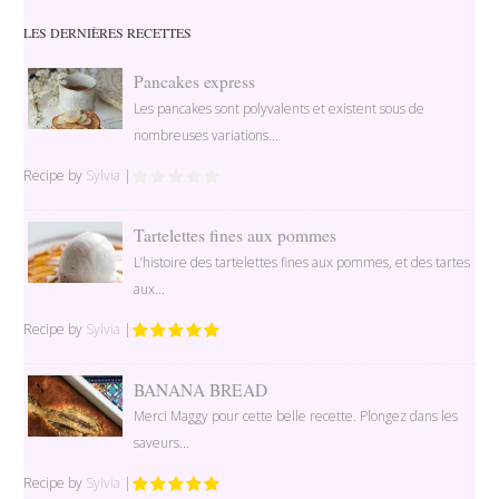
LES DERNIÈRES RECETTES
Pancakes express
Les pancakes sont polyvalents et existent sous de
nombreuses variations...
Recipe by
Sylvia
|
Tartelettes fines aux pommes
L’histoire des tartelettes fines aux pommes, et des tartes
aux...
Recipe by
Sylvia
|
BANANA BREAD
Merci Maggy pour cette belle recette. Plongez dans les
saveurs...
Recipe by
Sylvia
|