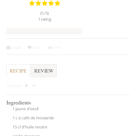
(5 /
5
)
1
rating
Email
Save
Print
RECIPE
REVIEW
Text size
Ingredients
1 jaune d'oeuf
1 c à café de moutarde
15 cl d'huile neutre
sel fin et poivre