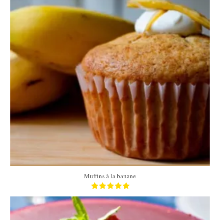
20
20
30 Min
Muffins à la banane