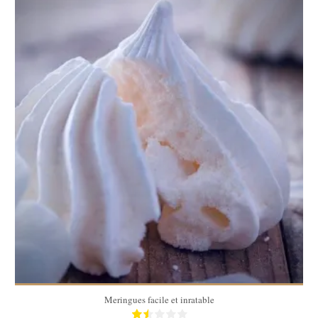
20
60 Min
Meringues facile et inratable