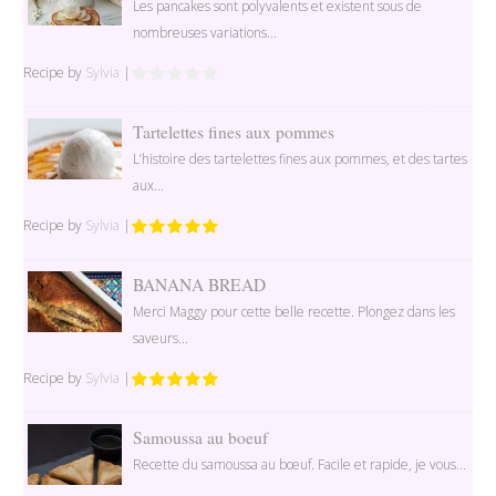
Les pancakes sont polyvalents et existent sous de
nombreuses variations...
Recipe by
Sylvia
|
Tartelettes fines aux pommes
L’histoire des tartelettes fines aux pommes, et des tartes
aux...
Recipe by
Sylvia
|
BANANA BREAD
Merci Maggy pour cette belle recette. Plongez dans les
saveurs...
Recipe by
Sylvia
|
Samoussa au boeuf
Recette du samoussa au bœuf. Facile et rapide, je vous...