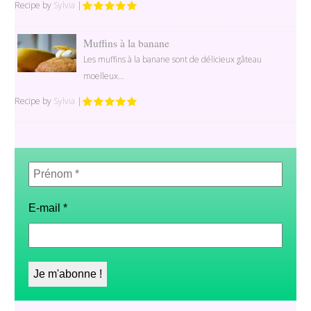
Recipe by
Sylvia
|
Muffins à la banane
Les muffins à la banane sont de délicieux gâteau
moelleux...
Recipe by
Sylvia
|
Prénom
*
E-mail
*