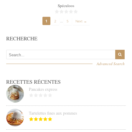
Spéculoos
…
1
2
5
Next →
RECHERCHE
Advanced Search
RECETTES RÉCENTES
Pancakes express
Tartelettes fines aux pommes