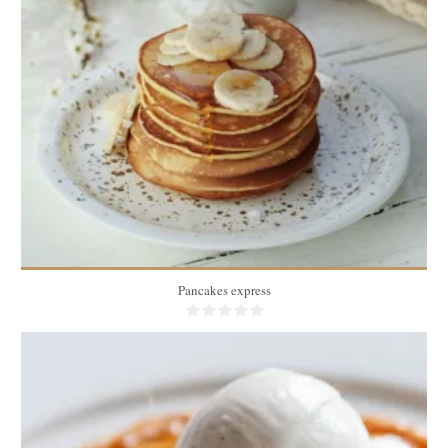
4
12
20 Min
Pancakes express