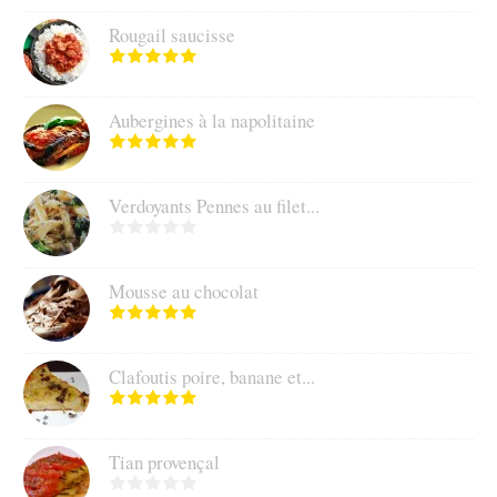
Rougail saucisse
Aubergines à la napolitaine
Verdoyants Pennes au filet...
Mousse au chocolat
Clafoutis poire, banane et...
Tian provençal