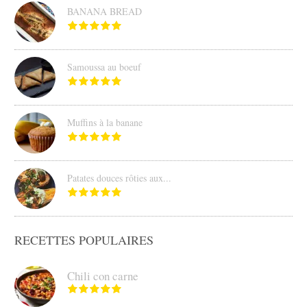
BANANA BREAD
Samoussa au boeuf
Muffins à la banane
Patates douces rôties aux...
RECETTES POPULAIRES
Chili con carne