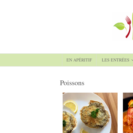
EN APÉRITIF
LES ENTRÉES
Poissons
6
12