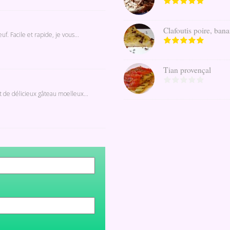
Clafoutis poire, banan
. Facile et rapide, je vous...
Tian provençal
t de délicieux gâteau moelleux...