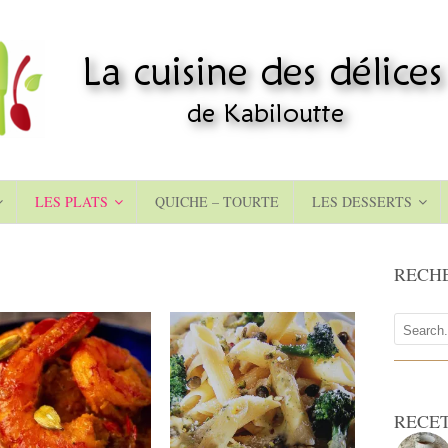
LES PLATS
QUICHE – TOURTE
LES DESSERTS
RECH
RECE
4 pers
4 pers
12 Min
20 Min