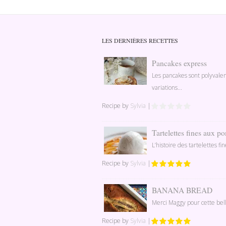
LES DERNIÈRES RECETTES
Pancakes express
Les pancakes sont polyvale
variations...
Recipe by
Sylvia
|
Tartelettes fines aux 
L’histoire des tartelettes f
Recipe by
Sylvia
|
BANANA BREAD
Merci Maggy pour cette bell
Recipe by
Sylvia
|