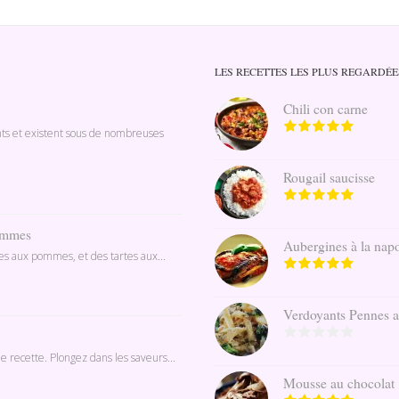
LES RECETTES LES PLUS REGARDÉE
Chili con carne
nts et existent sous de nombreuses
Rougail saucisse
pommes
Aubergines à la napo
ines aux pommes, et des tartes aux...
Verdoyants Pennes au 
e recette. Plongez dans les saveurs...
Mousse au chocolat