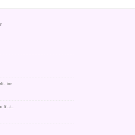
S
litaine
filet...