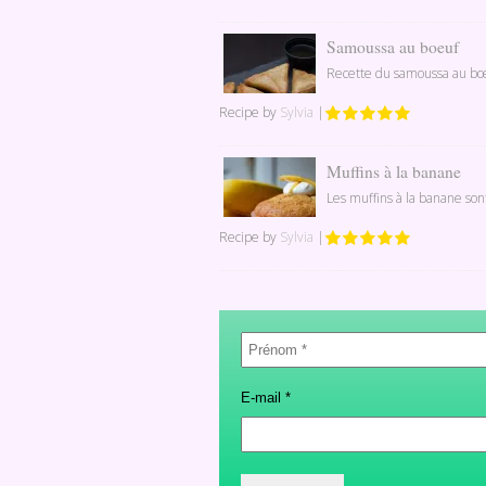
Samoussa au boeuf
Recette du samoussa au bœuf
Recipe by
Sylvia
|
Muffins à la banane
Les muffins à la banane son
Recipe by
Sylvia
|
Prénom
*
E-mail
*