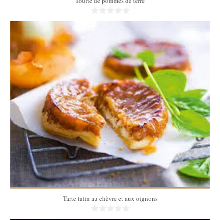
Tourte de pommes de terre
6
6
35 Min
Tarte tatin au chèvre et aux oignons