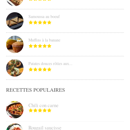
Samoussa au boeuf
Muffins à la banane
Patates douces rôties aux...
RECETTES POPULAIRES
Chili con carne
Rougail saucisse