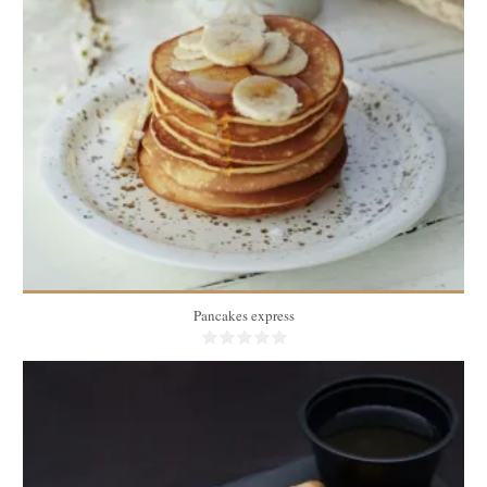
4
12
20 Min
Pancakes express