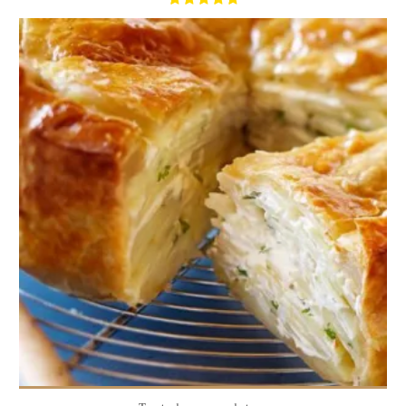
6
6
60 Min