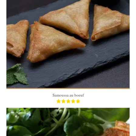
10
10
20 Min
Samoussa au boeuf