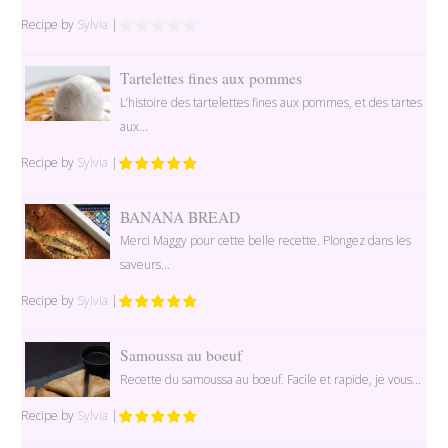
Recipe by
Sylvia
|
Tartelettes fines aux pommes
L’histoire des tartelettes fines aux pommes, et des tartes
aux...
Recipe by
Sylvia
|
BANANA BREAD
Merci Maggy pour cette belle recette. Plongez dans les
saveurs...
Recipe by
Sylvia
|
Samoussa au boeuf
Recette du samoussa au bœuf. Facile et rapide, je vous...
Recipe by
Sylvia
|