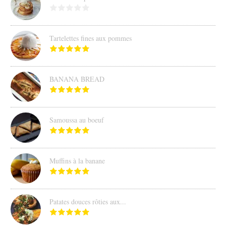
Tartelettes fines aux pommes
BANANA BREAD
Samoussa au boeuf
Muffins à la banane
Patates douces rôties aux...