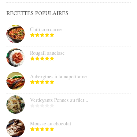
RECETTES POPULAIRES
Chili con carne
Rougail saucisse
Aubergines à la napolitaine
Verdoyants Pennes au filet...
Mousse au chocolat