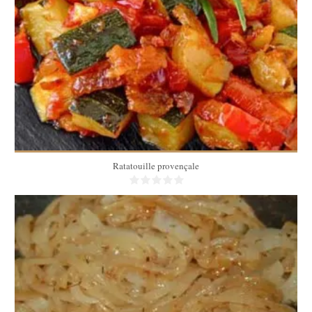
4
4
40 Min
Ratatouille provençale
4