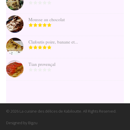
Mousse au chocolat
Clafoutis poire, banane et...
Tian provençal
© 2026 La cuisine des délices de Kabiloutte. All Rights Reserved.
Designed by Bigzu