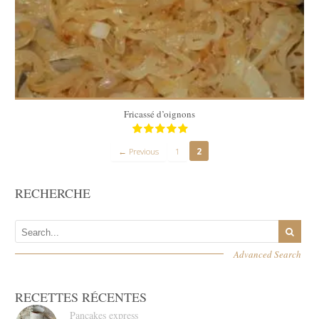
4
20 Min
Fricassé d’oignons
← Previous
1
2
RECHERCHE
Advanced Search
RECETTES RÉCENTES
Pancakes express