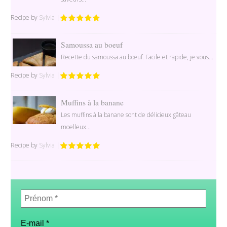
Recipe by
Sylvia
|
Samoussa au boeuf
Recette du samoussa au bœuf. Facile et rapide, je vous...
Recipe by
Sylvia
|
Muffins à la banane
Les muffins à la banane sont de délicieux gâteau
moelleux...
Recipe by
Sylvia
|
Prénom
*
E-mail
*