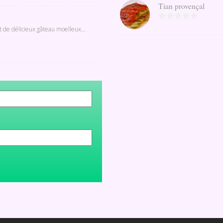
Tian provençal
t de délicieux gâteau moelleux...