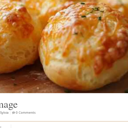
mage
Sylvia
|
0 Comments
e