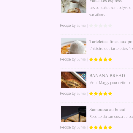
Pancakes express
Les pancakes sont polyvale
variations...
Recipe by
Sylvia
|
Tartelettes fines aux 
L’histoire des tartelettes f
Recipe by
Sylvia
|
BANANA BREAD
Merci Maggy pour cette bell
Recipe by
Sylvia
|
Samoussa au boeuf
Recette du samoussa au bœuf
Recipe by
Sylvia
|