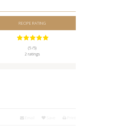
RECIPE RATING
(5 /
5
)
2
ratings
Email
Save
Print