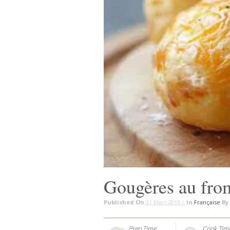
Gougères au fro
Published On
31 Mars 2015 |
In
Française
By
Prep Time
Cook Tim