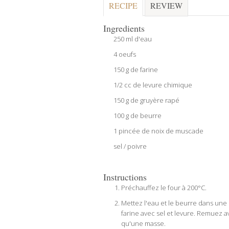
RECIPE
REVIEW
Ingredients
250 ml d'eau
4 oeufs
150 g de farine
1/2 cc de levure chimique
150 g de gruyère rapé
100 g de beurre
1 pincée de noix de muscade
sel / poivre
Instructions
Préchauffez le four à 200°C.
Mettez l'eau et le beurre dans une 
farine avec sel et levure. Remuez a
qu'une masse.