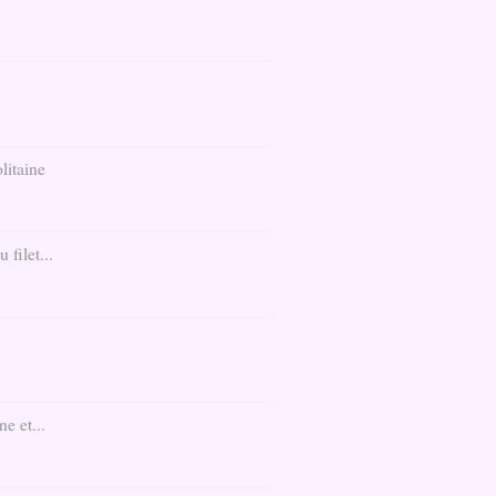
litaine
filet...
e et...