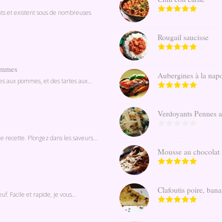
nts et existent sous de nombreuses
Rougail saucisse
pommes
Aubergines à la napo
ines aux pommes, et des tartes aux...
Verdoyants Pennes au 
e recette. Plongez dans les saveurs...
Mousse au chocolat
Clafoutis poire, banan
. Facile et rapide, je vous...