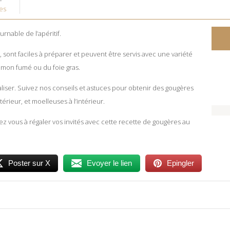
es
nable de l’apéritif.
, sont faciles à préparer et peuvent être servis avec une variété
mon fumé ou du foie gras.
éaliser. Suivez nos conseils et astuces pour obtenir des gougères
térieur, et moelleuses à l’intérieur.
z vous à régaler vos invités avec cette recette de gougères au
Poster sur X
Evoyer le lien
Epingler