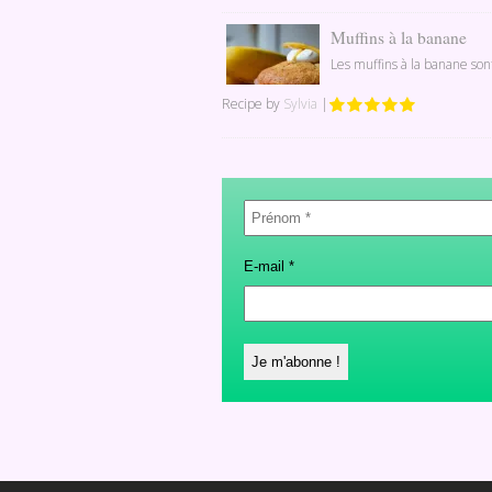
Muffins à la banane
Les muffins à la banane son
Recipe by
Sylvia
|
Prénom
*
E-mail
*