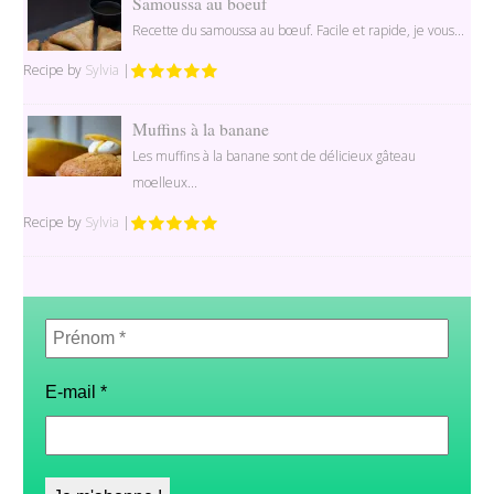
Samoussa au boeuf
Recette du samoussa au bœuf. Facile et rapide, je vous...
Recipe by
Sylvia
|
Muffins à la banane
Les muffins à la banane sont de délicieux gâteau
moelleux...
Recipe by
Sylvia
|
Prénom
*
E-mail
*