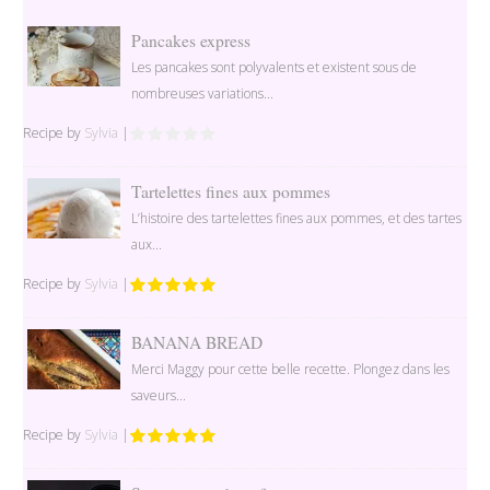
Pancakes express
Les pancakes sont polyvalents et existent sous de
nombreuses variations...
Recipe by
Sylvia
|
Tartelettes fines aux pommes
L’histoire des tartelettes fines aux pommes, et des tartes
aux...
Recipe by
Sylvia
|
BANANA BREAD
Merci Maggy pour cette belle recette. Plongez dans les
saveurs...
Recipe by
Sylvia
|