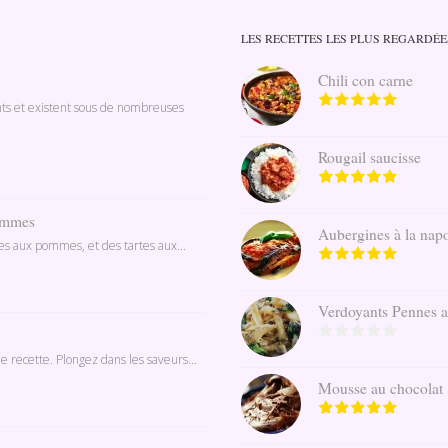
LES RECETTES LES PLUS REGARDÉE
Chili con carne
nts et existent sous de nombreuses
Rougail saucisse
pommes
Aubergines à la napo
ines aux pommes, et des tartes aux...
Verdoyants Pennes au 
e recette. Plongez dans les saveurs...
Mousse au chocolat