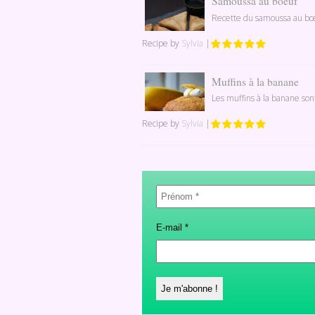
Samoussa au boeuf
Recette du samoussa au bœuf
Recipe by
Sylvia
|
Muffins à la banane
Les muffins à la banane son
Recipe by
Sylvia
|
Prénom
*
E-mail
*