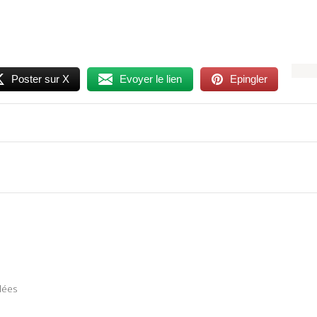
Poster sur X
Evoyer le lien
Epingler
lées