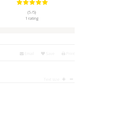
(5 /
5
)
1
rating
Email
Save
Print
Text size