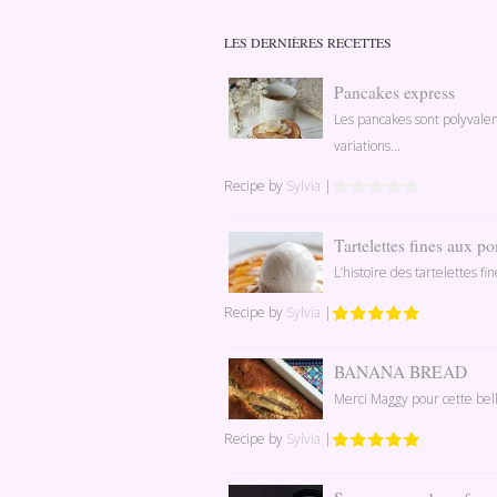
LES DERNIÈRES RECETTES
Pancakes express
Les pancakes sont polyvale
variations...
Recipe by
Sylvia
|
Tartelettes fines aux 
L’histoire des tartelettes f
Recipe by
Sylvia
|
BANANA BREAD
Merci Maggy pour cette bell
Recipe by
Sylvia
|