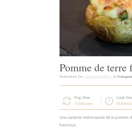
Pomme de terre f
Published On
5 Septembre 2023 |
In
Français
Prep Time
Cook Tim
15
Minutes
65
Minut
Une variante intéressante de la pomme de
fraicheur.