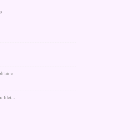
S
litaine
filet...