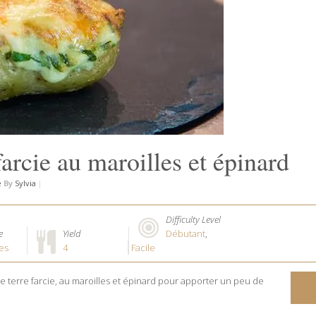
arcie au maroilles et épinard
e
By
Sylvia
|
Difficulty Level
e
Yield
Débutant
,
es
4
Facile
 terre farcie, au maroilles et épinard pour apporter un peu de