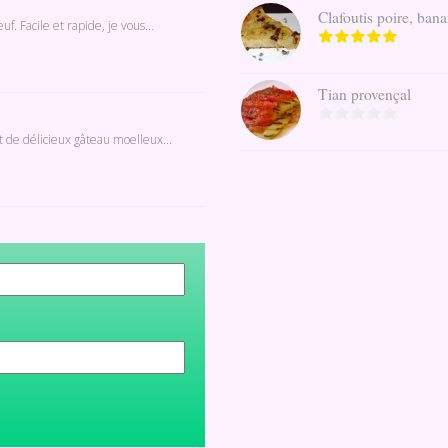
Clafoutis poire, banan
. Facile et rapide, je vous...
Tian provençal
t de délicieux gâteau moelleux...