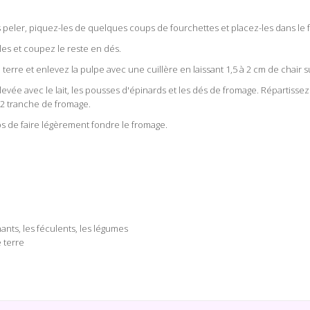
peler, piquez-les de quelques coups de fourchettes et placez-les dans le four
les et coupez le reste en dés.
rre et enlevez la pulpe avec une cuillère en laissant 1,5 à 2 cm de chair s
evée avec le lait, les pousses d'épinards et les dés de fromage. Répartiss
/2 tranche de fromage.
ps de faire légèrement fondre le fromage.
ants
les féculents
les légumes
 terre