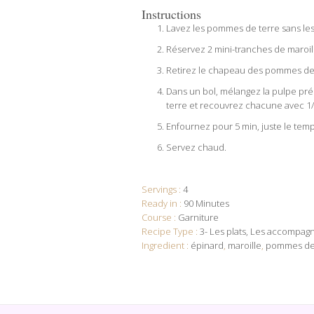
Instructions
Lavez les pommes de terre sans les 
Réservez 2 mini-tranches de maroil
Retirez le chapeau des pommes de te
Dans un bol, mélangez la pulpe prél
terre et recouvrez chacune avec 1
Enfournez pour 5 min, juste le tem
Servez chaud.
Servings :
4
Ready in :
90 Minutes
Course :
Garniture
Recipe Type :
3- Les plats
Les accompagn
Ingredient :
épinard
,
maroille
,
pommes de