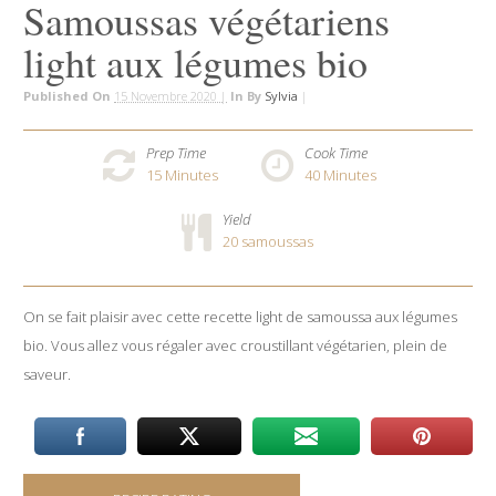
Samoussas végétariens
light aux légumes bio
Published On
15 Novembre 2020 |
In
By
Sylvia
|
Prep Time
Cook Time
15
Minutes
40
Minutes
Yield
20 samoussas
On se fait plaisir avec cette recette light de samoussa aux légumes
bio. Vous allez vous régaler avec croustillant végétarien, plein de
saveur.