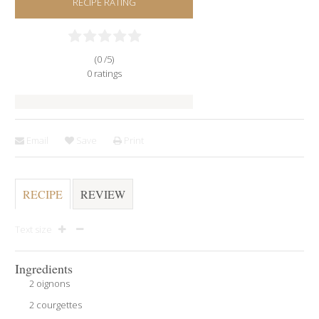
RECIPE RATING
(0 /
5
)
0
ratings
Email
Save
Print
RECIPE
REVIEW
Text size
Ingredients
2 oignons
2 courgettes