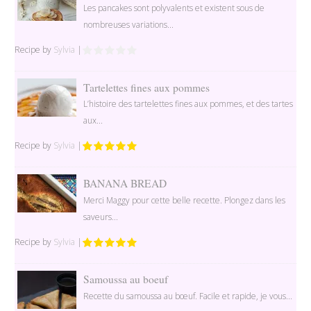
Les pancakes sont polyvalents et existent sous de
nombreuses variations...
Recipe by
Sylvia
|
Tartelettes fines aux pommes
L’histoire des tartelettes fines aux pommes, et des tartes
aux...
Recipe by
Sylvia
|
BANANA BREAD
Merci Maggy pour cette belle recette. Plongez dans les
saveurs...
Recipe by
Sylvia
|
Samoussa au boeuf
Recette du samoussa au bœuf. Facile et rapide, je vous...