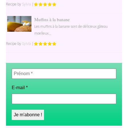
Recipe by
Sylvia
|
Muffins à la banane
Les muffins à la banane sont de délicieux gâteau
moelleux...
Recipe by
Sylvia
|
Prénom
*
E-mail
*