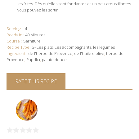
les frites. Dès qu'elles sont fondantes et un peu croustillantes
vous pouvez les sortir.
Servings :
4
Ready in :
40 Minutes
Course :
Garniture
Recipe Type :
3- Les plats
Les accompagnants
les légumes
Ingredient :
de l'herbe de Provence
,
de l'huile d'olive
,
herbe de
Provence
,
Paprika
,
patate douce
RATE THIS RECIPE