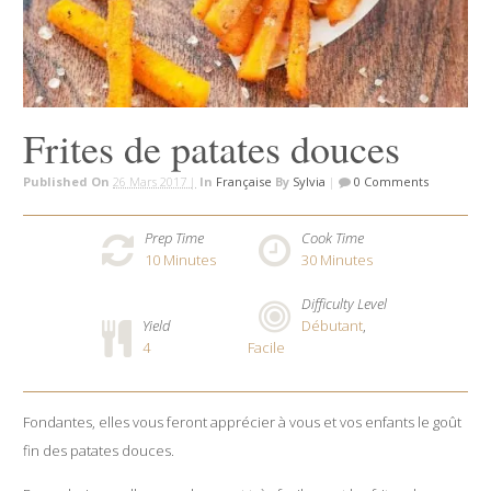
Frites de patates douces
Published On
26 Mars 2017 |
In
Française
By
Sylvia
|
0 Comments
Prep Time
Cook Time
10
Minutes
30
Minutes
Difficulty Level
Yield
Débutant
,
4
Facile
Fondantes, elles vous feront apprécier à vous et vos enfants le goût
fin des patates douces.