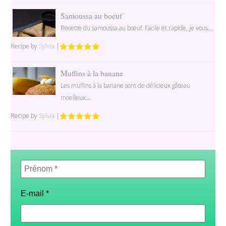
Samoussa au boeuf
Recette du samoussa au bœuf. Facile et rapide, je vous...
Recipe by
Sylvia
|
Muffins à la banane
Les muffins à la banane sont de délicieux gâteau
moelleux...
Recipe by
Sylvia
|
Prénom
*
E-mail
*