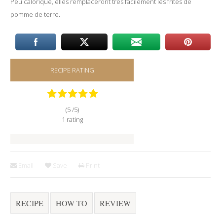
Peu calorique, elles remplaceront très facilement les frites de
pomme de terre.
RECIPE RATING
(5 /
5
)
1
rating
Email
Save
Print
RECIPE
HOW TO
REVIEW