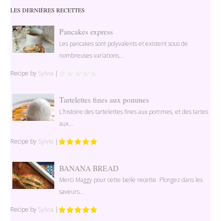
LES DERNIÈRES RECETTES
Pancakes express
Les pancakes sont polyvalents et existent sous de
nombreuses variations...
Recipe by
Sylvia
|
Tartelettes fines aux pommes
L’histoire des tartelettes fines aux pommes, et des tartes
aux...
Recipe by
Sylvia
|
BANANA BREAD
Merci Maggy pour cette belle recette. Plongez dans les
saveurs...
Recipe by
Sylvia
|