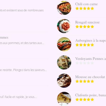
Chili con carne
nts et existent sous de nombreuses
Rougail saucisse
pommes
Aubergines à la napo
ines aux pommes, et des tartes aux...
Verdoyants Pennes au 
e recette. Plongez dans les saveurs...
Mousse au chocolat
Clafoutis poire, banan
. Facile et rapide, je vous...