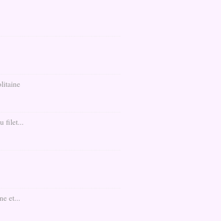
litaine
filet...
e et...