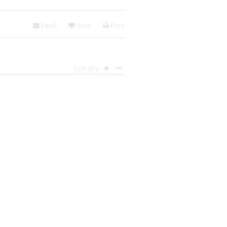
Email
Save
Print
Text size