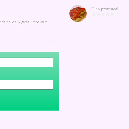
Tian provençal
t de délicieux gâteau moelleux...