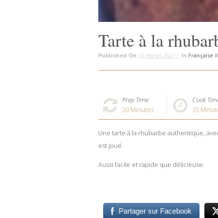
Tarte à la rhubar
Published On
10 Février 2021 |
In
Française
B
Prep Time
Cook Tim
30
Minutes
35
Minut
Une tarte à la rhubarbe authentique, avec
est joué.
Aussi facile et rapide que délicieuse.
Partager sur Facebook