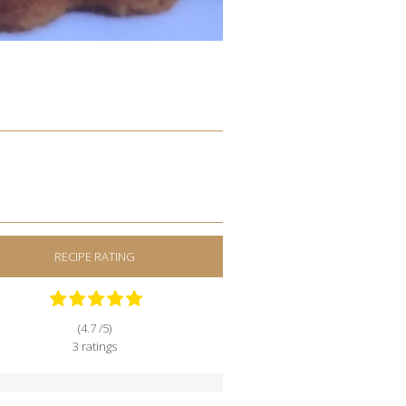
RECIPE RATING
(4.7 /
5
)
3
ratings