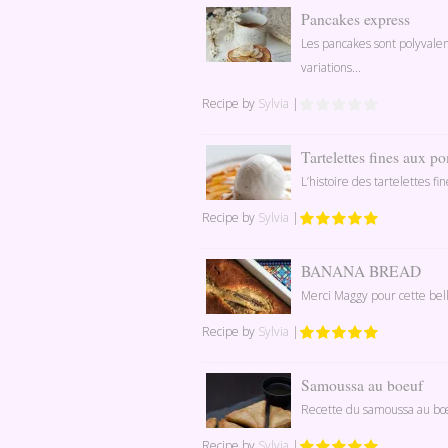
Pancakes express
Les pancakes sont polyvale
variations...
Recipe by
Sylvia
|
Tartelettes fines aux 
L’histoire des tartelettes f
Recipe by
Sylvia
|
BANANA BREAD
Merci Maggy pour cette bell
Recipe by
Sylvia
|
Samoussa au boeuf
Recette du samoussa au bœuf
Recipe by
Sylvia
|