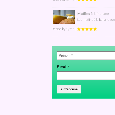
Muffins à la banane
Les muffins à la banane son
Recipe by
Sylvia
|
Prénom
*
E-mail
*