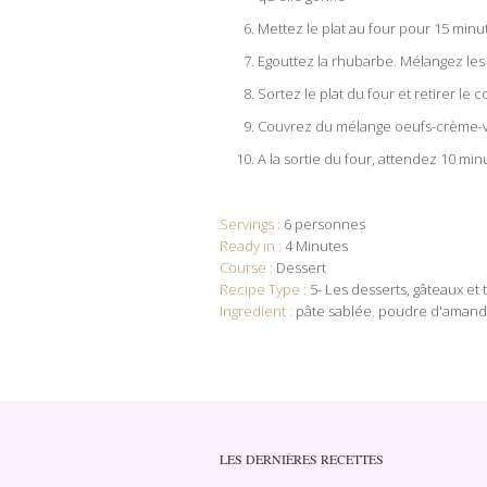
Mettez le plat au four pour 15 minu
Egouttez la rhubarbe. Mélangez les 
Sortez le plat du four et retirer le
Couvrez du mélange oeufs-crème-ver
A la sortie du four, attendez 10 m
Servings :
6 personnes
Ready in :
4 Minutes
Course :
Dessert
Recipe Type :
5- Les desserts
gâteaux et 
Ingredient :
pâte sablée
,
poudre d'amand
LES DERNIÈRES RECETTES