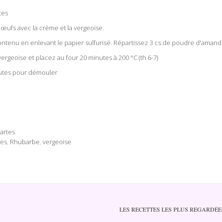
tes
œufs avec la crème et la vergeoise.
 contenu en enlevant le papier sulfurisé. Répartissez 3 cs de poudre d'amand
geoise et placez au four 20 minutes à 200 °C (th 6-7)
inutes pour démouler
tartes
es
,
Rhubarbe
,
vergeoise
LES RECETTES LES PLUS REGARDÉE