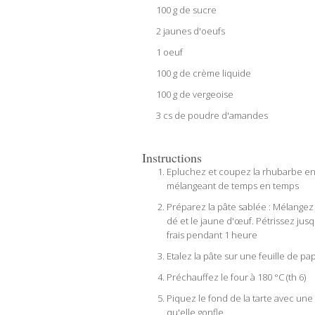
100 g de sucre
2 jaunes d'oeufs
1 oeuf
100 g de crème liquide
100 g de vergeoise
3 cs de poudre d'amandes
Instructions
Epluchez et coupez la rhubarbe en 
mélangeant de temps en temps
Préparez la pâte sablée : Mélangez 
dé et le jaune d'œuf. Pétrissez jus
frais pendant 1 heure
Etalez la pâte sur une feuille de pa
Préchauffez le four à 180 °C (th 6)
Piquez le fond de la tarte avec une
qu'elle gonfle