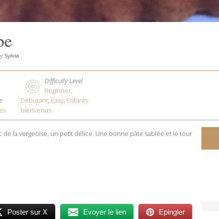
be
y
Sylvia
|
Difficulty Level
Beginner
,
e
Débutant
,
Easy
,
Enfants
es
bienvenus
 de la vergeoise, un petit délice. Une bonne pâte sablée et le tour
Poster sur X
Evoyer le lien
Epingler