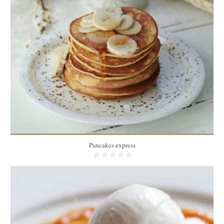
4
12
20 Min
Pancakes express