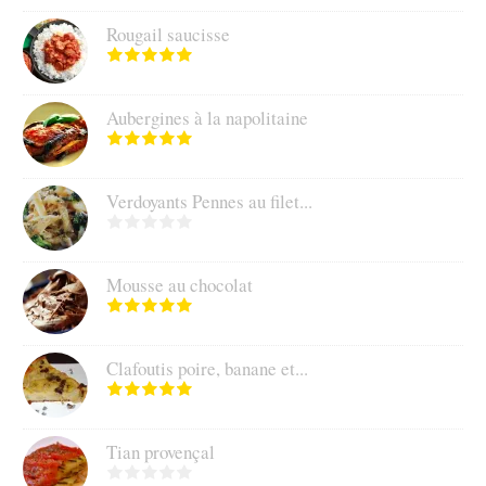
Rougail saucisse
Aubergines à la napolitaine
Verdoyants Pennes au filet...
Mousse au chocolat
Clafoutis poire, banane et...
Tian provençal