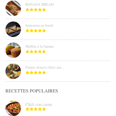
BANANA BREAD
Samoussa au boeuf
Muffins à la banane
Patates douces rôties aux...
RECETTES POPULAIRES
Chili con carne