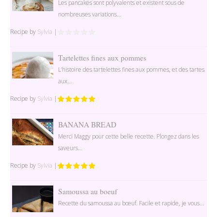
Les pancakes sont polyvalents et existent sous de
nombreuses variations...
Recipe by
Sylvia
|
Tartelettes fines aux pommes
L’histoire des tartelettes fines aux pommes, et des tartes
aux...
Recipe by
Sylvia
|
BANANA BREAD
Merci Maggy pour cette belle recette. Plongez dans les
saveurs...
Recipe by
Sylvia
|
Samoussa au boeuf
Recette du samoussa au bœuf. Facile et rapide, je vous...