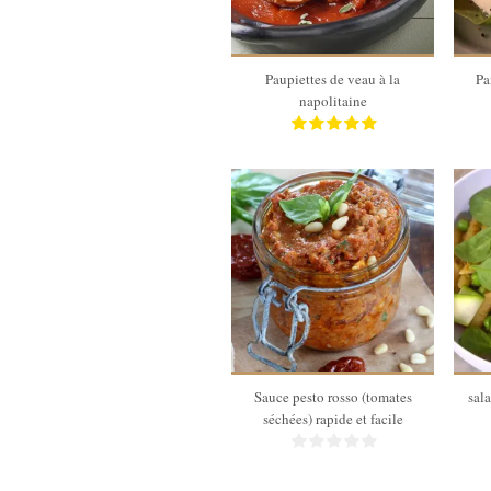
2 Min
Paupiettes de veau à la
Pa
napolitaine
300 gr
Sauce pesto rosso (tomates
sal
séchées) rapide et facile