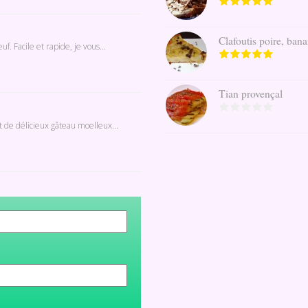
Clafoutis poire, banan
. Facile et rapide, je vous...
Tian provençal
t de délicieux gâteau moelleux...