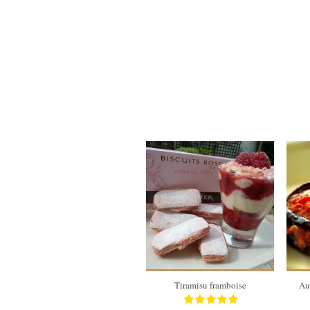
4
4
3 Min
Tiramisu framboise
Au