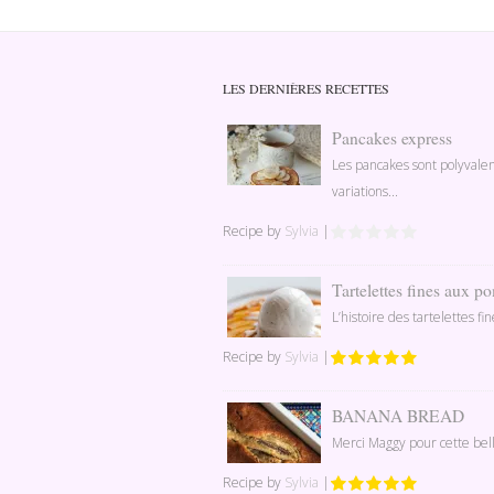
LES DERNIÈRES RECETTES
Pancakes express
Les pancakes sont polyvale
variations...
Recipe by
Sylvia
|
Tartelettes fines aux 
L’histoire des tartelettes f
Recipe by
Sylvia
|
BANANA BREAD
Merci Maggy pour cette bell
Recipe by
Sylvia
|