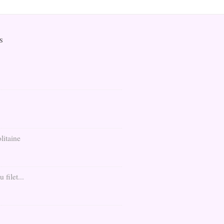
S
litaine
filet...