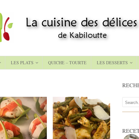
LES PLATS
QUICHE – TOURTE
LES DESSERTS
RECH
RECE
20
4 pers
6
10 Min