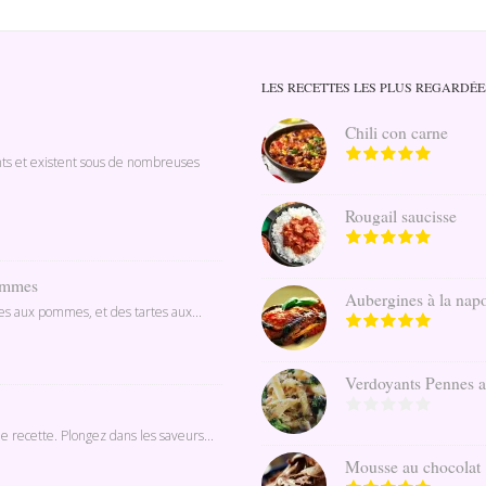
LES RECETTES LES PLUS REGARDÉE
Chili con carne
nts et existent sous de nombreuses
Rougail saucisse
pommes
Aubergines à la napo
ines aux pommes, et des tartes aux...
Verdoyants Pennes au 
e recette. Plongez dans les saveurs...
Mousse au chocolat