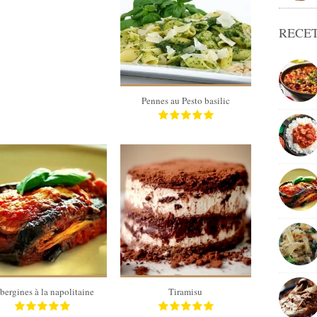
RECET
4 pers
15 Min
Pennes au Pesto basilic
4
8
4
8
20 Min
bergines à la napolitaine
Tiramisu