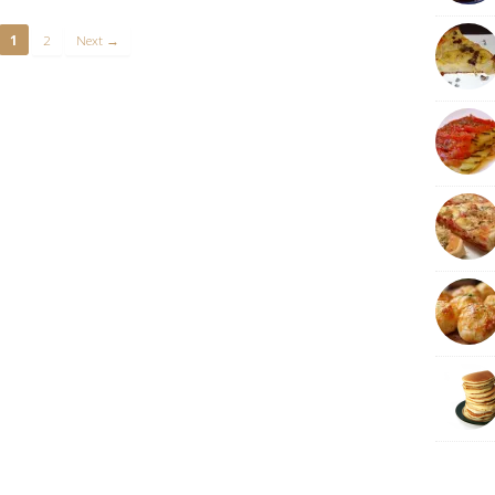
1
2
Next →