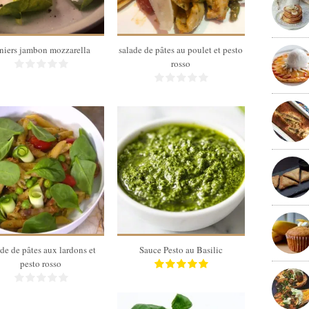
niers jambon mozzarella
salade de pâtes au poulet et pesto
rosso
4 pers
220 gr
10 Min
ade de pâtes aux lardons et
Sauce Pesto au Basilic
pesto rosso