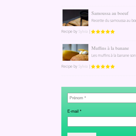
Samoussa au boeuf
Recette du samoussa au bœuf
Recipe by
Sylvia
|
Muffins à la banane
Les muffins à la banane son
Recipe by
Sylvia
|
Prénom
*
E-mail
*