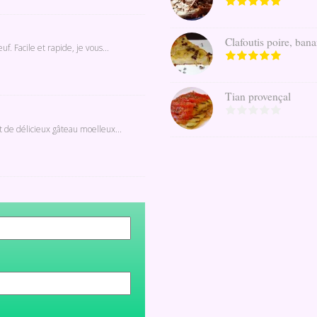
Clafoutis poire, banan
. Facile et rapide, je vous...
Tian provençal
t de délicieux gâteau moelleux...