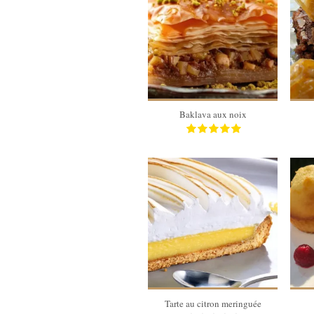
35 gâteaux
40 Min
Baklava aux noix
6 pers
40 Min
Tarte au citron meringuée