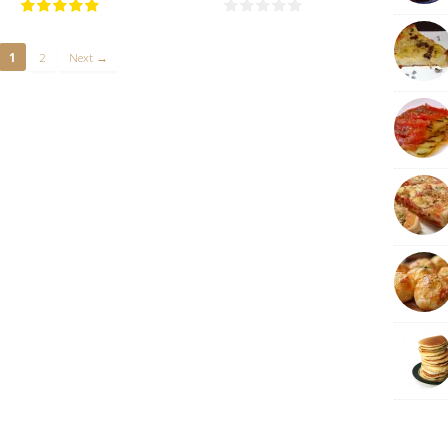
1
2
Next →