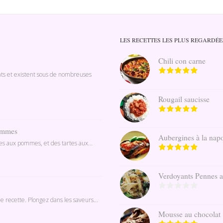
LES RECETTES LES PLUS REGARDÉE
Chili con carne
nts et existent sous de nombreuses
Rougail saucisse
pommes
Aubergines à la napo
ines aux pommes, et des tartes aux...
Verdoyants Pennes au 
e recette. Plongez dans les saveurs...
Mousse au chocolat