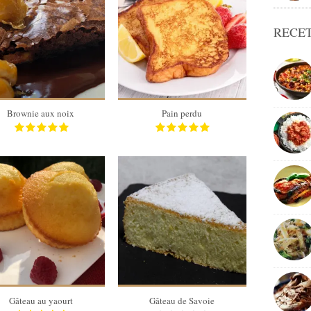
RECET
4 pers
4 pers
40 Min
10 Min
Brownie aux noix
Pain perdu
6 muffins
8
6 muffins
8
15 Min
30 Min
Gâteau au yaourt
Gâteau de Savoie