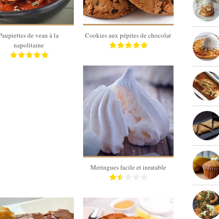
2 Min
20 Min
Paupiettes de veau à la
Cookies aux pépites de chocolat
napolitaine
20
60 Min
Meringues facile et inratable