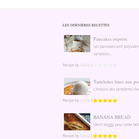
LES DERNIÈRES RECETTES
Pancakes express
Les pancakes sont polyvale
variations...
Recipe by
Sylvia
|
Tartelettes fines aux 
L’histoire des tartelettes f
Recipe by
Sylvia
|
BANANA BREAD
Merci Maggy pour cette bell
Recipe by
Sylvia
|