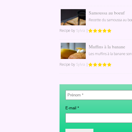
Samoussa au boeuf
Recette du samoussa au bœuf
Recipe by
Sylvia
|
Muffins à la banane
Les muffins à la banane son
Recipe by
Sylvia
|
Prénom
*
E-mail
*