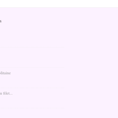
S
litaine
filet...