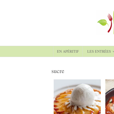
EN APÉRITIF
LES ENTRÉES
sucre
4
4