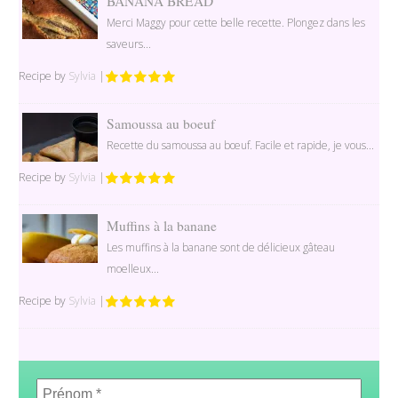
BANANA BREAD
Merci Maggy pour cette belle recette. Plongez dans les
saveurs...
Recipe by
Sylvia
|
Samoussa au boeuf
Recette du samoussa au bœuf. Facile et rapide, je vous...
Recipe by
Sylvia
|
Muffins à la banane
Les muffins à la banane sont de délicieux gâteau
moelleux...
Recipe by
Sylvia
|
Prénom
*