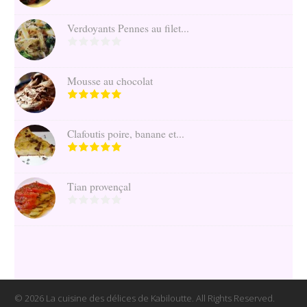
Verdoyants Pennes au filet...
Mousse au chocolat
Clafoutis poire, banane et...
Tian provençal
© 2026 La cuisine des délices de Kabiloutte. All Rights Reserved.