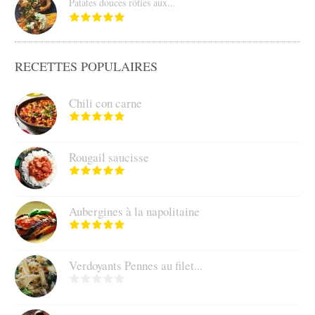
Patates douces rôties aux...
RECETTES POPULAIRES
Chili con carne
Rougail saucisse
Aubergines à la napolitaine
Verdoyants Pennes au filet...