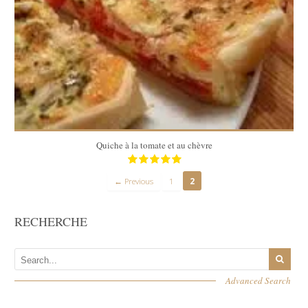
8
8
30 Min
Quiche à la tomate et au chèvre
← Previous
1
2
RECHERCHE
Advanced Search