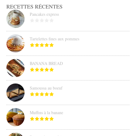
RECETTES RÉCENTES
Pancakes express
Tartelettes fines aux pommes
BANANA BREAD
Samoussa au boeuf
Muffins à la banane