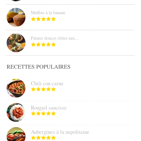
Muffins à la banane
Patates douces rôties aux...
RECETTES POPULAIRES
Chili con carne
Rougail saucisse
Aubergines à la napolitaine