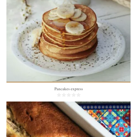
4
12
20 Min
Pancakes express