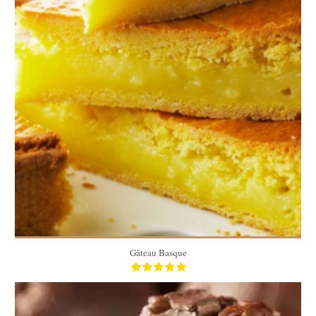
8
8
30 Min
Gâteau Basque