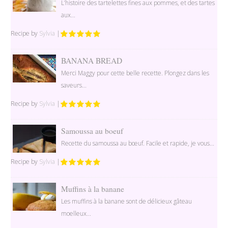
L’histoire des tartelettes fines aux pommes, et des tartes
aux...
Recipe by
Sylvia
|
BANANA BREAD
Merci Maggy pour cette belle recette. Plongez dans les
saveurs...
Recipe by
Sylvia
|
Samoussa au boeuf
Recette du samoussa au bœuf. Facile et rapide, je vous...
Recipe by
Sylvia
|
Muffins à la banane
Les muffins à la banane sont de délicieux gâteau
moelleux...