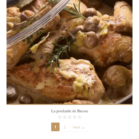
4
4
50 Min
La poularde de Bresse
1
2
Next →