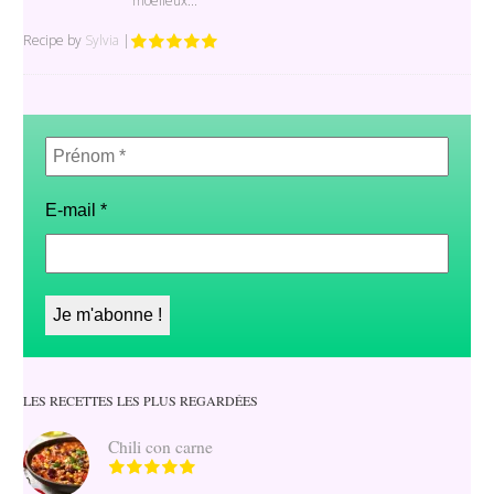
moelleux...
Recipe by
Sylvia
|
Prénom
*
E-mail
*
LES RECETTES LES PLUS REGARDÉES
Chili con carne