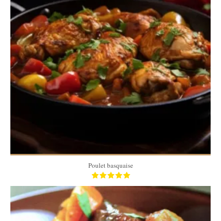
6
6
60 Min
Poulet basquaise