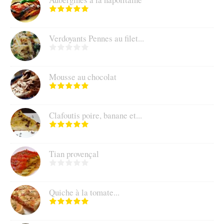
Verdoyants Pennes au filet...
Mousse au chocolat
Clafoutis poire, banane et...
Tian provençal
Quiche à la tomate...