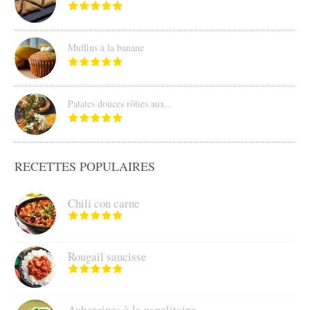
Muffins à la banane
Patates douces rôties aux...
RECETTES POPULAIRES
Chili con carne
Rougail saucisse
Aubergines à la napolitaine