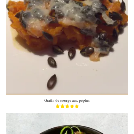
4
4
67 Min
Gratin de courge aux pépins