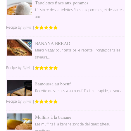
Tartelettes fines aux pommes
L’histoire des tartelettes fines aux pommes, et des tartes
aux...
Recipe by
Sylvia
|
BANANA BREAD
Merci Maggy pour cette belle recette. Plongez dans les
saveurs...
Recipe by
Sylvia
|
Samoussa au boeuf
Recette du samoussa au bœuf. Facile et rapide, je vous...
Recipe by
Sylvia
|
Muffins à la banane
Les muffins à la banane sont de délicieux gâteau