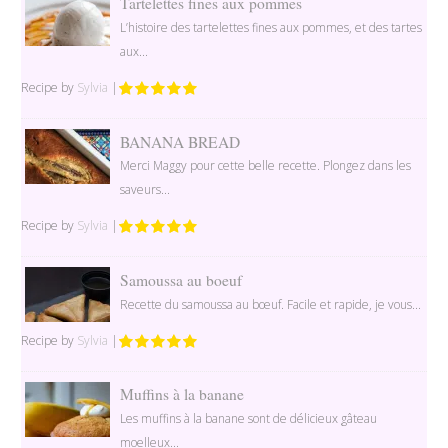
Tartelettes fines aux pommes
L’histoire des tartelettes fines aux pommes, et des tartes
aux...
Recipe by
Sylvia
|
BANANA BREAD
Merci Maggy pour cette belle recette. Plongez dans les
saveurs...
Recipe by
Sylvia
|
Samoussa au boeuf
Recette du samoussa au bœuf. Facile et rapide, je vous...
Recipe by
Sylvia
|
Muffins à la banane
Les muffins à la banane sont de délicieux gâteau
moelleux...