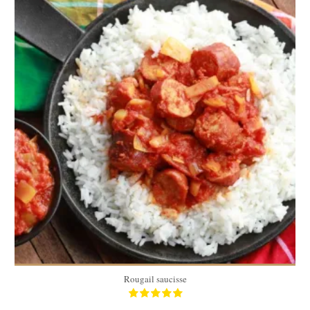
4
4
20 Min
Rougail saucisse