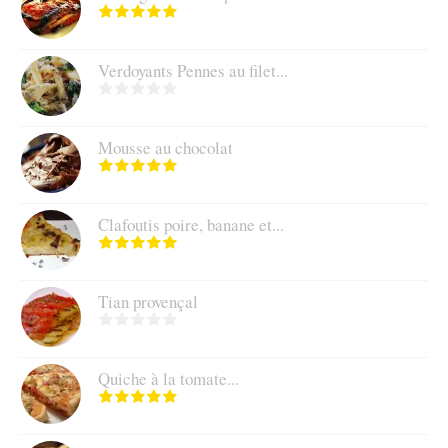
Verdoyants Pennes au filet...
Mousse au chocolat
Clafoutis poire, banane et...
Tian provençal
Quiche à la tomate...