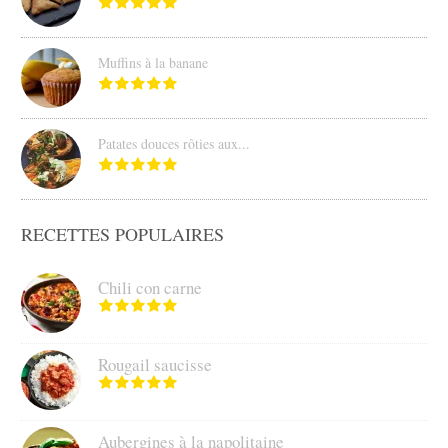
Muffins à la banane
Patates douces rôties aux...
RECETTES POPULAIRES
Chili con carne
Rougail saucisse
Aubergines à la napolitaine